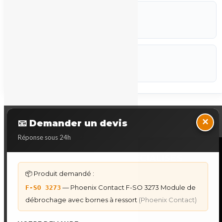
ETAT
Occasion
CODEF
P-STK
Marque :
Phoenix Contact
Back to Top
×
📧 Demander un devis
Réponse sous 24h
NOS SERVICES SPECIALISES
📦 Produit demandé :
DÉPANNAGE AUTOMATES
— Phoenix Contact F-SO 3273 Module de
F-SO 3273
Dépannage Siemens S7
débrochage avec bornes à ressort
(Phoenix Contact)
Dépannage Schneider Modicon
Dépannage Omron Sysmac