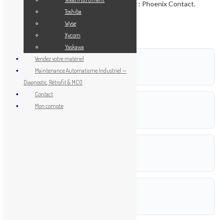
pour signaux logiques 24V DC. Fabricant : Phoenix Contact.
Toshiba
Montage sur rail DIN 35mm.
Wyse
Xycom
Yaskawa
Vendez votre matériel
POIDS
Maintenance Automatisme Industriel —
0,120 kg
Diagnostic, Rétrofit & MCO
Contact
DIMENSIONS
Mon compte
11,5 × 1,5 × 9,8 cm
RÉFÉRENCE
F-SO 3273
FABRICANT
Phoenix Contact