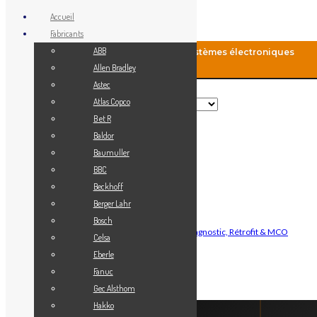
Accueil
Fabricants
ABB
MCO-Automation: Fourniture de systèmes électroniques
industriels
Allen Bradley
Astec
Rechercher
Atlas Copco
B et R
Baldor
Menu
Baumuller
Accueil
BBC
Blog
Beckhoff
Fabricants
Berger Lahr
Vendez votre matériel
Bosch
Maintenance Automatisme Industriel — Diagnostic, Rétrofit & MCO
Celsa
Contact
Eberle
Mon Compte
Fanuc
Gec Alsthom
Connexion
Hakko