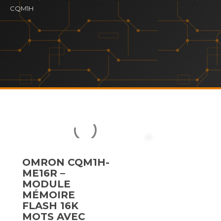
CQM1H
OMRON CQM1H-
ME16R –
MODULE
MÉMOIRE
FLASH 16K
MOTS AVEC