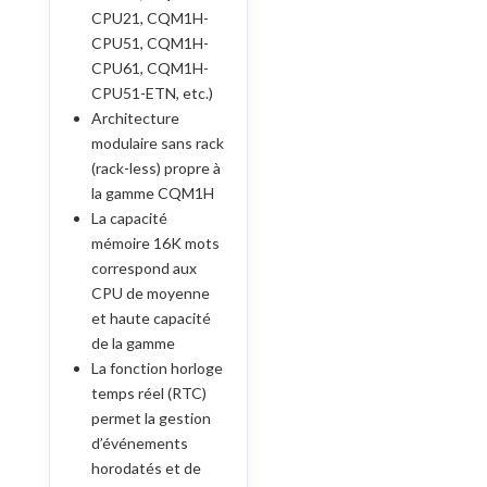
CPU21, CQM1H-
CPU51, CQM1H-
CPU61, CQM1H-
CPU51-ETN, etc.)
Architecture
modulaire sans rack
(rack-less) propre à
la gamme CQM1H
La capacité
mémoire 16K mots
correspond aux
CPU de moyenne
et haute capacité
de la gamme
La fonction horloge
temps réel (RTC)
permet la gestion
d’événements
horodatés et de