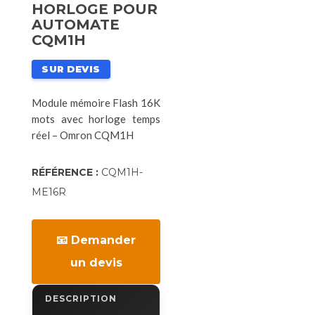
HORLOGE POUR
AUTOMATE
CQM1H
SUR DEVIS
Module mémoire Flash 16K
mots avec horloge temps
réel – Omron CQM1H
RÉFÉRENCE :
CQM1H-
ME16R
📧 Demander
un devis
DESCRIPTION