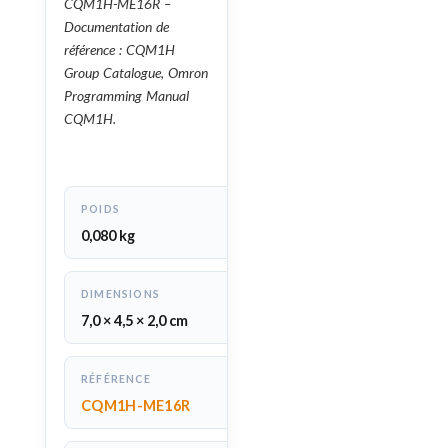
CQM1H-ME16R –
Documentation de
référence : CQM1H
Group Catalogue, Omron
Programming Manual
CQM1H.
POIDS
0,080 kg
DIMENSIONS
7,0 × 4,5 × 2,0 cm
RÉFÉRENCE
CQM1H-ME16R