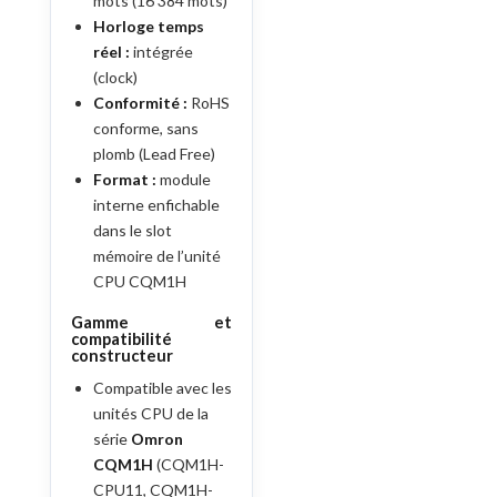
mots (16 384 mots)
Horloge temps
réel :
intégrée
(clock)
Conformité :
RoHS
conforme, sans
plomb (Lead Free)
Format :
module
interne enfichable
dans le slot
mémoire de l’unité
CPU CQM1H
Gamme et
compatibilité
constructeur
Compatible avec les
unités CPU de la
série
Omron
CQM1H
(CQM1H-
CPU11, CQM1H-