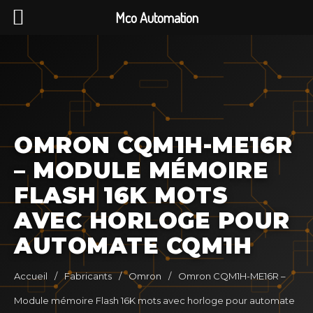
Mco Automation
OMRON CQM1H-ME16R
– MODULE MÉMOIRE
FLASH 16K MOTS
AVEC HORLOGE POUR
AUTOMATE CQM1H
Accueil
/
Fabricants
/
Omron
/
Omron CQM1H-ME16R –
Module mémoire Flash 16K mots avec horloge pour automate