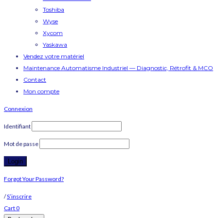
Toshiba
Wyse
Xycom
Yaskawa
Vendez votre matériel
Maintenance Automatisme Industriel — Diagnostic, Rétrofit & MCO
Contact
Mon compte
Connexion
Identifiant
Mot de passe
Forgot Your Password?
/
S’inscrire
Cart
0