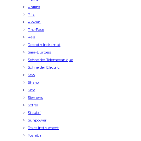
Philips
Pilz
Piovan
Pro-Face
Reis
Rexroth Indramat
Saia-Burgess
Schneider Telemecanique
Schneider Electric
Sew
Sharp
Sick
Siemens
Sofrel
Staubli
Sunpower
Texas Instrument
Toshiba