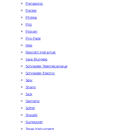
Panasonic
Parker
Philips
Pilz
Piovan
Pro-Face
Reis
Rexroth Indramat
Saia-Burgess
Schneider Telemecanique
Schneider Electric
Sew
Sharp
Sick
Siemens
Sofrel
Staubli
Sunpower
Texas Instrument