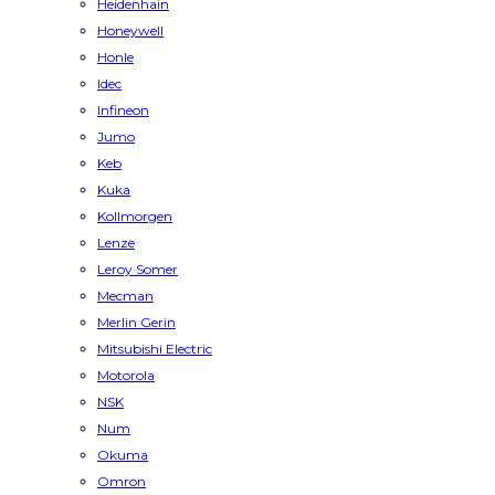
Heidenhain
Honeywell
Honle
Idec
Infineon
Jumo
Keb
Kuka
Kollmorgen
Lenze
Leroy Somer
Mecman
Merlin Gerin
Mitsubishi Electric
Motorola
NSK
Num
Okuma
Omron