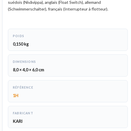
suédois (Nivåvippa), anglais (Float Switch), allemand
(Schwimmerschalter), français (Interrupteur à flotteur).
POIDS
0,150 kg
DIMENSIONS
8,0 × 4,0 × 6,0 cm
RÉFÉRENCE
1H
FABRICANT
KARI