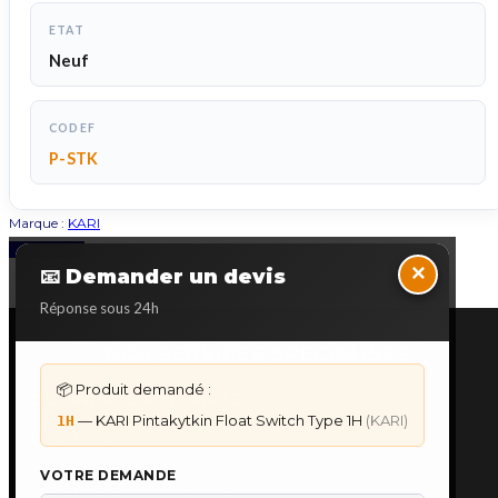
ETAT
Neuf
CODEF
P-STK
Marque :
KARI
Back to Top
×
📧 Demander un devis
Réponse sous 24h
NOS SERVICES SPECIALISES
📦 Produit demandé :
DÉPANNAGE AUTOMATES
— KARI Pintakytkin Float Switch Type 1H
(KARI)
1H
Dépannage Siemens S7
Dépannage Schneider Modicon
VOTRE DEMANDE
Dépannage Omron Sysmac