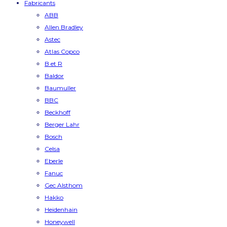
Fabricants
ABB
Allen Bradley
Astec
Atlas Copco
B et R
Baldor
Baumuller
BBC
Beckhoff
Berger Lahr
Bosch
Celsa
Eberle
Fanuc
Gec Alsthom
Hakko
Heidenhain
Honeywell