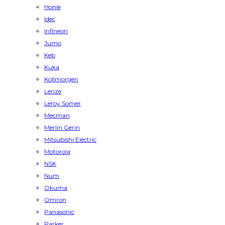
Honle
Idec
Infineon
Jumo
Keb
Kuka
Kollmorgen
Lenze
Leroy Somer
Mecman
Merlin Gerin
Mitsubishi Electric
Motorola
NSK
Num
Okuma
Omron
Panasonic
Parker