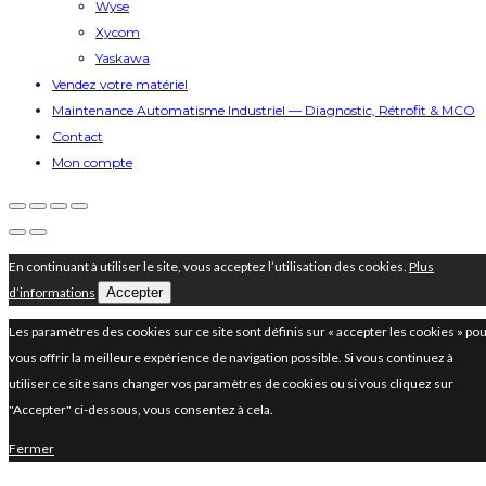
Wyse
Xycom
Yaskawa
Vendez votre matériel
Maintenance Automatisme Industriel — Diagnostic, Rétrofit & MCO
Contact
Mon compte
En continuant à utiliser le site, vous acceptez l’utilisation des cookies.
Plus
d’informations
Accepter
Les paramètres des cookies sur ce site sont définis sur « accepter les cookies » po
vous offrir la meilleure expérience de navigation possible. Si vous continuez à
utiliser ce site sans changer vos paramètres de cookies ou si vous cliquez sur
"Accepter" ci-dessous, vous consentez à cela.
Fermer