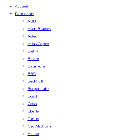
Accueil
Fabricants
ABB
Allen Bradley
Astec
Atlas Copco
B et R
Baldor
Baumuller
BBC
Beckhoff
Berger Lahr
Bosch
Celsa
Eberle
Fanuc
Gec Alsthom
Hakko