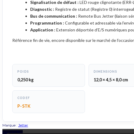
Signalisation de défaut :
LED rouge clignotante (ERR-L
Diagnostic :
Registre de statut (Registre 0) interrogea
Bus de communication :
Remote Bus Jetter (liaison sér
Programmation :
Configurable et adressable via l’en
Application :
Extension déportée d’E/S numériques pour
Référence fin de vie, encore disponible sur le marché de l’occasion
POIDS
DIMENSIONS
0,250 kg
12,0 × 4,5 × 8,0 cm
CODEF
P-STK
Marque :
Jetter
Back to Top