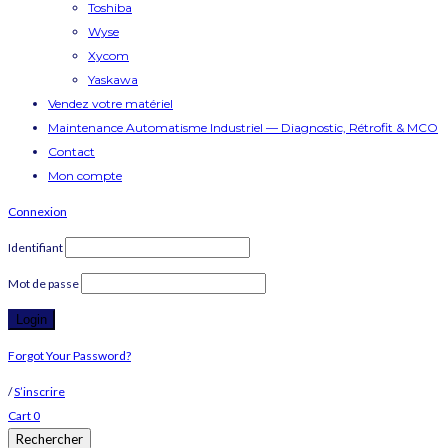
Toshiba
Wyse
Xycom
Yaskawa
Vendez votre matériel
Maintenance Automatisme Industriel — Diagnostic, Rétrofit & MCO
Contact
Mon compte
Connexion
Identifiant
Mot de passe
Forgot Your Password?
/
S’inscrire
Cart
0
Rechercher