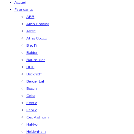
Accueil
Fabricants
ABB
Allen Bradley
Astec
Atlas Copco
B et R
Baldor
Baumuller
BBC
Beckhoff
Berger Lahr
Bosch
Celsa
Eberle
Fanuc
Gec Alsthom
Hakko
Heidenhain