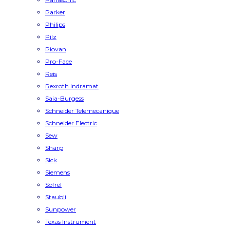
Parker
Philips
Pilz
Piovan
Pro-Face
Reis
Rexroth Indramat
Saia-Burgess
Schneider Telemecanique
Schneider Electric
Sew
Sharp
Sick
Siemens
Sofrel
Staubli
Sunpower
Texas Instrument