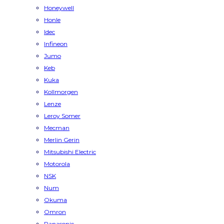
Honeywell
Honle
Idec
Infineon
Jumo
Keb
Kuka
Kollmorgen
Lenze
Leroy Somer
Mecman
Merlin Gerin
Mitsubishi Electric
Motorola
NSK
Num
Okuma
Omron
Panasonic