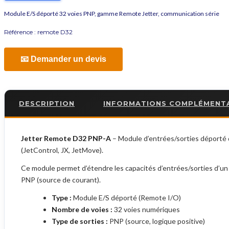
Module E/S déporté 32 voies PNP, gamme Remote Jetter, communication série
Référence :
remote D32
📧 Demander un devis
DESCRIPTION
INFORMATIONS COMPLÉMENT
Jetter Remote D32 PNP-A
– Module d’entrées/sorties déporté
(JetControl, JX, JetMove).
Ce module permet d’étendre les capacités d’entrées/sorties d’un s
PNP (source de courant).
Type :
Module E/S déporté (Remote I/O)
Nombre de voies :
32 voies numériques
Type de sorties :
PNP (source, logique positive)