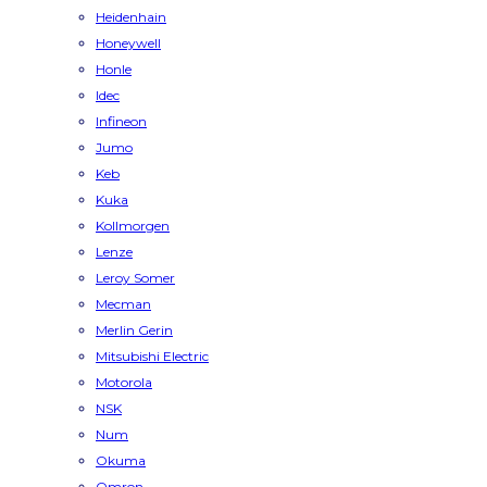
Heidenhain
Honeywell
Honle
Idec
Infineon
Jumo
Keb
Kuka
Kollmorgen
Lenze
Leroy Somer
Mecman
Merlin Gerin
Mitsubishi Electric
Motorola
NSK
Num
Okuma
Omron