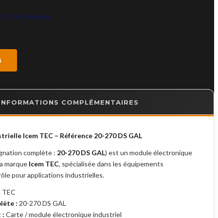
m TEC 20-270 DS GAL
s
INFORMATIONS COMPLÉMENTAIRES
strielle Icem TEC – Référence 20-270 DS GAL
gnation complète :
20-270 DS GAL
) est un module électronique
 la marque
Icem TEC
, spécialisée dans les équipements
le pour applications industrielles.
 TEC
lète :
20-270 DS GAL
 :
Carte / module électronique industriel