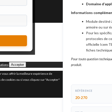
Domaine d’appli
mmes-nous
& actualités
Informations complément
Module destiné à
armoire ou sur 
Pour les spécific
protocoles de co
officielle Icem
fiches technique
Pour toute question technique
produit.
mations
Accepter
r vous offrir la meilleure expérience de
s de cookies ou si vous cliquez sur "Accepter"
RÉFÉRENCE
20-270