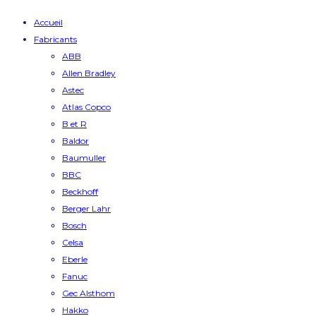
Accueil
Fabricants
ABB
Allen Bradley
Astec
Atlas Copco
B et R
Baldor
Baumuller
BBC
Beckhoff
Berger Lahr
Bosch
Celsa
Eberle
Fanuc
Gec Alsthom
Hakko