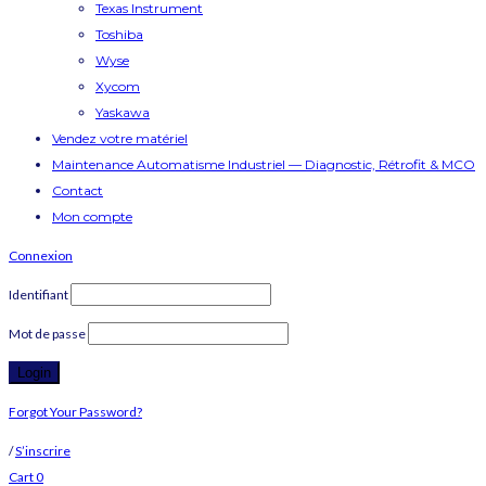
Texas Instrument
Toshiba
Wyse
Xycom
Yaskawa
Vendez votre matériel
Maintenance Automatisme Industriel — Diagnostic, Rétrofit & MCO
Contact
Mon compte
Connexion
Identifiant
Mot de passe
Forgot Your Password?
/
S’inscrire
Cart
0