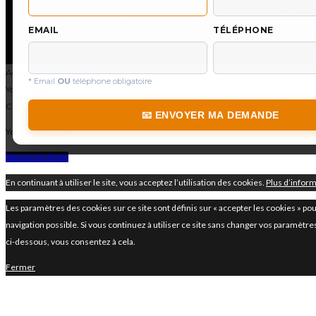
Recherche référence
Qui so
EMAIL
TÉLÉPHONE
Vendez votre matériel
📚
Blog 
Added to cart
* Email
OU
téléphone obligatoire
Your Cart
Cart
0
📧 ENVOYER MA DEMANDE
Your cart is empty.
Return to Shop
En continuant à utiliser le site, vous acceptez l’utilisation des cookies.
Plus d’infor
Les paramètres des cookies sur ce site sont définis sur « accepter les cookies » pou
navigation possible. Si vous continuez à utiliser ce site sans changer vos paramètre
ci-dessous, vous consentez à cela.
Fermer