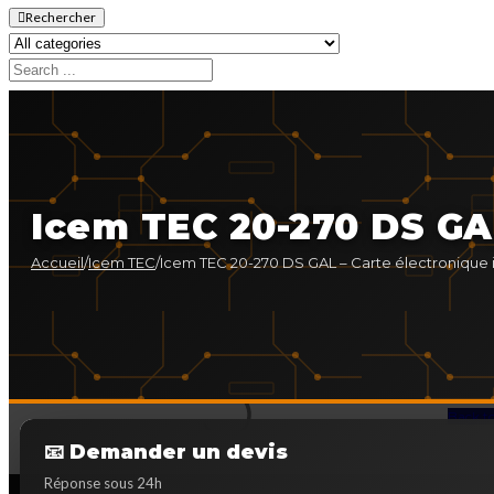
Rechercher
Icem TEC 20-270 DS GAL
Accueil
/
Icem TEC
/
Icem TEC 20-270 DS GAL – Carte électronique i
Back t
📧 Demander un devis
Réponse sous 24h