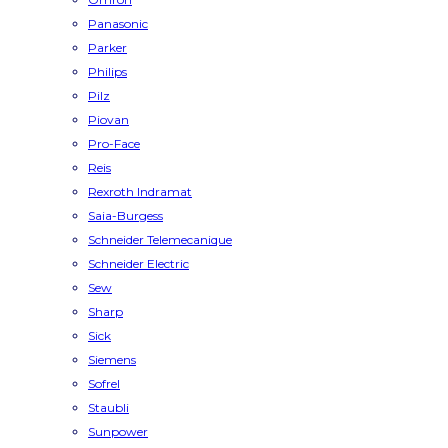
Panasonic
Parker
Philips
Pilz
Piovan
Pro-Face
Reis
Rexroth Indramat
Saia-Burgess
Schneider Telemecanique
Schneider Electric
Sew
Sharp
Sick
Siemens
Sofrel
Staubli
Sunpower