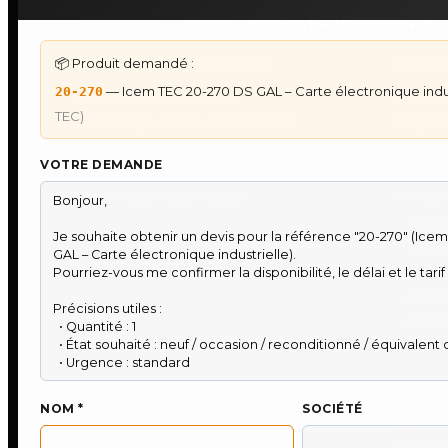
NOS SERVICES SPEC
📦 Produit demandé :
DÉPANNAGE AUTOMATES
IHM &
— Icem TEC 20-270 DS GAL – Carte électronique indu
20-270
Dépannage Siemens S7
IHM La
TEC)
Dépannage Schneider Modicon
Progra
Dépannage Omron Sysmac
IHM La
VOTRE DEMANDE
Dépannage Mitsubishi Melsec
Mainten
Dépannage ABB AC500
★
Reche
●
Toulo
●
Répara
●
Audit 
●
Allen-
●
Omron
●
Vente 
BOUTIQUE
CONTA
NOM *
SOCIÉTÉ
Catalogue produits
Demand
Tous les fabricants
Nous co