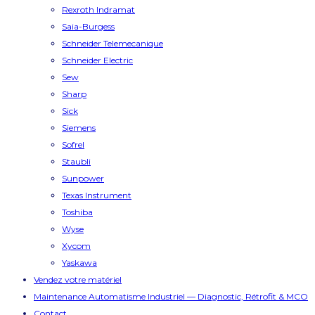
Rexroth Indramat
Saia-Burgess
Schneider Telemecanique
Schneider Electric
Sew
Sharp
Sick
Siemens
Sofrel
Staubli
Sunpower
Texas Instrument
Toshiba
Wyse
Xycom
Yaskawa
Vendez votre matériel
Maintenance Automatisme Industriel — Diagnostic, Rétrofit & MCO
Contact