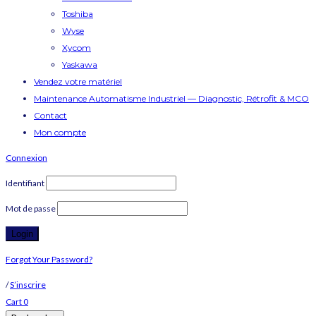
Toshiba
Wyse
Xycom
Yaskawa
Vendez votre matériel
Maintenance Automatisme Industriel — Diagnostic, Rétrofit & MCO
Contact
Mon compte
Connexion
Identifiant
Mot de passe
Forgot Your Password?
/
S’inscrire
Cart
0