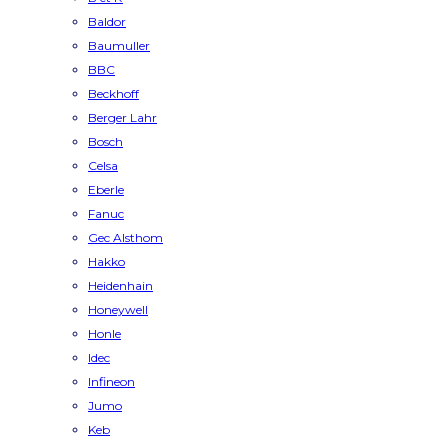
Baldor
Baumuller
BBC
Beckhoff
Berger Lahr
Bosch
Celsa
Eberle
Fanuc
Gec Alsthom
Hakko
Heidenhain
Honeywell
Honle
Idec
Infineon
Jumo
Keb