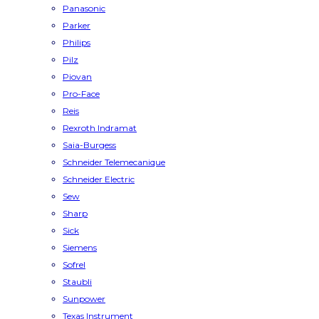
Panasonic
Parker
Philips
Pilz
Piovan
Pro-Face
Reis
Rexroth Indramat
Saia-Burgess
Schneider Telemecanique
Schneider Electric
Sew
Sharp
Sick
Siemens
Sofrel
Staubli
Sunpower
Texas Instrument