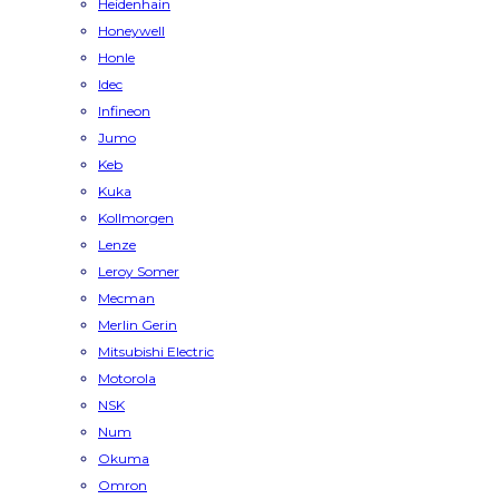
Heidenhain
Honeywell
Honle
Idec
Infineon
Jumo
Keb
Kuka
Kollmorgen
Lenze
Leroy Somer
Mecman
Merlin Gerin
Mitsubishi Electric
Motorola
NSK
Num
Okuma
Omron