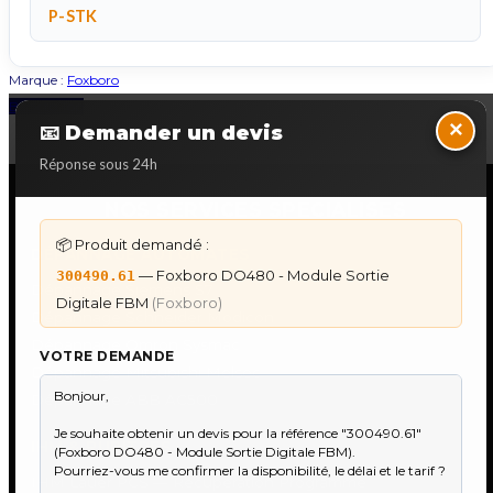
P-STK
Marque :
Foxboro
Back to Top
×
📧 Demander un devis
Réponse sous 24h
NOS SERVICES SPECIALISES
📦 Produit demandé :
DÉPANNAGE AUTOMATES
— Foxboro DO480 - Module Sortie
300490.61
Dépannage Siemens S7
Digitale FBM
(Foxboro)
Dépannage Schneider Modicon
Dépannage Omron Sysmac
VOTRE DEMANDE
Dépannage Mitsubishi Melsec
Dépannage ABB AC500
IHM & PUPITRES
IHM Lauer PCS — Récupération Programme