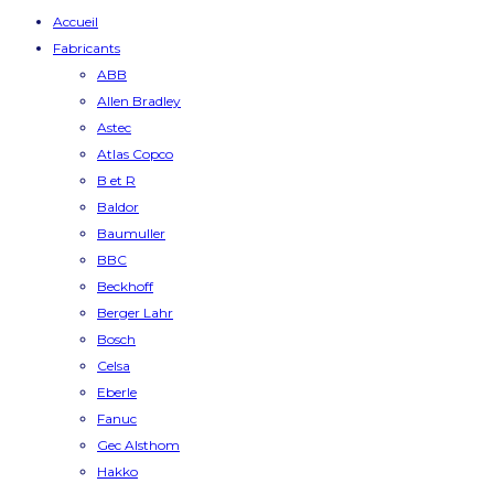
Accueil
Fabricants
ABB
Allen Bradley
Astec
Atlas Copco
B et R
Baldor
Baumuller
BBC
Beckhoff
Berger Lahr
Bosch
Celsa
Eberle
Fanuc
Gec Alsthom
Hakko