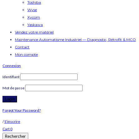
Toshiba
Wyse
Xycom
Yaskawa
Vendez votre matériel
Maintenance Automatisme Industriel — Diagnostic, Rétrofit & MCO
Contact
Mon compte
Connexion
Identifiant
Mot de passe
Forgot Your Password?
/
S’inscrire
Cart
0
Rechercher