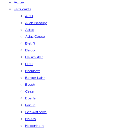
Accueil
Fabricants
ABB
Allen Bradley
Astec
Atlas Copco
B et R
Baldor
Baumuller
BBC
Beckhoff
Berger Lahr
Bosch
Celsa
Eberle
Fanuc
Gec Alsthom
Hakko
Heidenhain