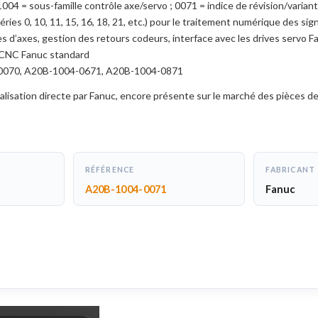
004 = sous-famille contrôle axe/servo ; 0071 = indice de révision/varian
ies 0, 10, 11, 15, 16, 18, 21, etc.) pour le traitement numérique des si
’axes, gestion des retours codeurs, interface avec les drives servo F
 CNC Fanuc standard
070, A20B-1004-0671, A20B-1004-0871
lisation directe par Fanuc, encore présente sur le marché des pièces de
RÉFÉRENCE
FABRICANT
A20B-1004-0071
Fanuc