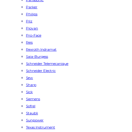
Parker
Philips
Pilz
Piovan
Pro-Face
Reis
Rexroth Indramat
Saia-Burgess
Schneider Telemecanique
Schneider Electric
Sew
Sharp
Sick
Siemens
Sofrel
Staubli
Sunpower
Texas Instrument