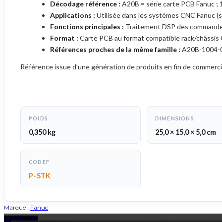
Décodage référence :
A20B = série carte PCB Fanuc ; 1
Applications :
Utilisée dans les systèmes CNC Fanuc (sér
Fonctions principales :
Traitement DSP des commandes d
Format :
Carte PCB au format compatible rack/châssis
Références proches de la même famille :
A20B-1004-0
Référence issue d’une génération de produits en fin de commercia
POIDS
DIMENSIONS
0,350 kg
25,0 × 15,0 × 5,0 cm
CODEF
P-STK
Marque :
Fanuc
Back to Top