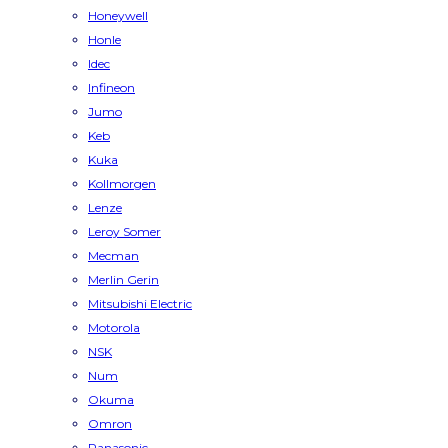
Honeywell
Honle
Idec
Infineon
Jumo
Keb
Kuka
Kollmorgen
Lenze
Leroy Somer
Mecman
Merlin Gerin
Mitsubishi Electric
Motorola
NSK
Num
Okuma
Omron
Panasonic