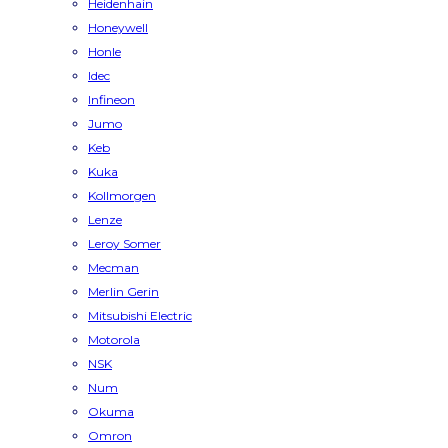
Heidenhain
Honeywell
Honle
Idec
Infineon
Jumo
Keb
Kuka
Kollmorgen
Lenze
Leroy Somer
Mecman
Merlin Gerin
Mitsubishi Electric
Motorola
NSK
Num
Okuma
Omron