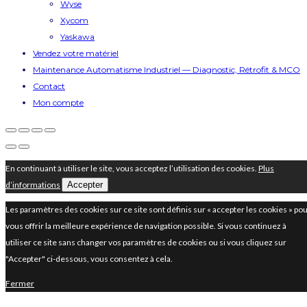
Wyse
Xycom
Yaskawa
Vendez votre matériel
Maintenance Automatisme Industriel — Diagnostic, Rétrofit & MCO
Contact
Mon compte
En continuant à utiliser le site, vous acceptez l’utilisation des cookies.
Plus
d’informations
Accepter
Les paramètres des cookies sur ce site sont définis sur « accepter les cookies » po
vous offrir la meilleure expérience de navigation possible. Si vous continuez à
utiliser ce site sans changer vos paramètres de cookies ou si vous cliquez sur
"Accepter" ci-dessous, vous consentez à cela.
Fermer