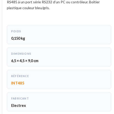
RS485 à un port série RS232 d’un PC ou contrôleur. Boîtier
plastique couleur bleu/gris.
POIDS
0,150 kg
DIMENSIONS
6,5 × 4,5 × 9,0 cm
RÉFÉRENCE
INT485
FABRICANT
Electrex