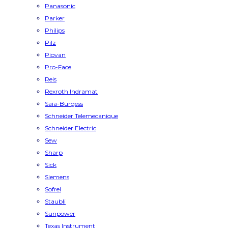
Panasonic
Parker
Philips
Pilz
Piovan
Pro-Face
Reis
Rexroth Indramat
Saia-Burgess
Schneider Telemecanique
Schneider Electric
Sew
Sharp
Sick
Siemens
Sofrel
Staubli
Sunpower
Texas Instrument