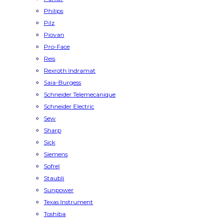
Philips
Pilz
Piovan
Pro-Face
Reis
Rexroth Indramat
Saia-Burgess
Schneider Telemecanique
Schneider Electric
Sew
Sharp
Sick
Siemens
Sofrel
Staubli
Sunpower
Texas Instrument
Toshiba