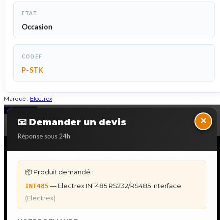
ETAT
Occasion
CODEF
P-STK
Marque :
Electrex
Back to Top
×
📧 Demander un devis
Réponse sous 24h
NOS SERVICES SPECIALISES
📦 Produit demandé :
DÉPANNAGE AUTOMATES
— Electrex INT485 RS232/RS485 Interface
INT485
Dépannage Siemens S7
(Electrex)
Dépannage Schneider Modicon
Dépannage Omron Sysmac