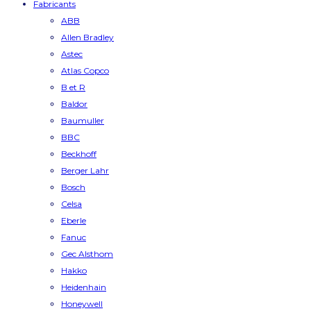
Fabricants
ABB
Allen Bradley
Astec
Atlas Copco
B et R
Baldor
Baumuller
BBC
Beckhoff
Berger Lahr
Bosch
Celsa
Eberle
Fanuc
Gec Alsthom
Hakko
Heidenhain
Honeywell