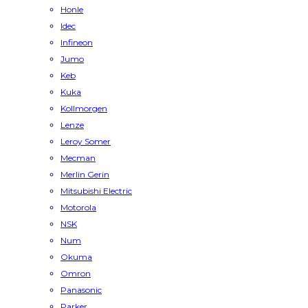
Honle
Idec
Infineon
Jumo
Keb
Kuka
Kollmorgen
Lenze
Leroy Somer
Mecman
Merlin Gerin
Mitsubishi Electric
Motorola
NSK
Num
Okuma
Omron
Panasonic
Parker