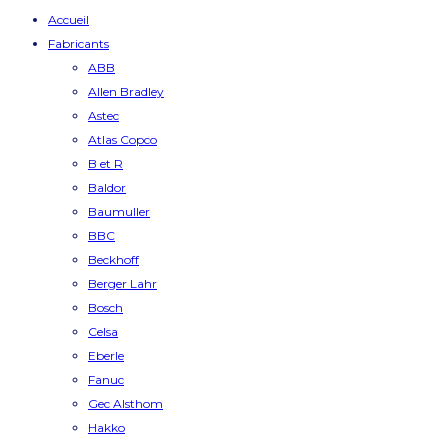
Accueil
Fabricants
ABB
Allen Bradley
Astec
Atlas Copco
B et R
Baldor
Baumuller
BBC
Beckhoff
Berger Lahr
Bosch
Celsa
Eberle
Fanuc
Gec Alsthom
Hakko