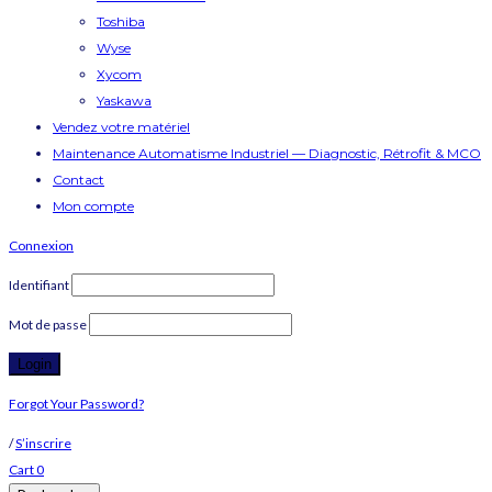
Toshiba
Wyse
Xycom
Yaskawa
Vendez votre matériel
Maintenance Automatisme Industriel — Diagnostic, Rétrofit & MCO
Contact
Mon compte
Connexion
Identifiant
Mot de passe
Forgot Your Password?
/
S’inscrire
Cart
0