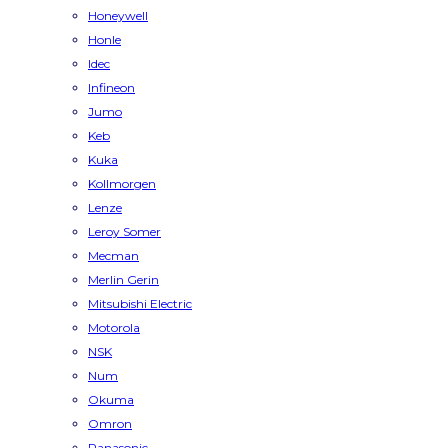
Honeywell
Honle
Idec
Infineon
Jumo
Keb
Kuka
Kollmorgen
Lenze
Leroy Somer
Mecman
Merlin Gerin
Mitsubishi Electric
Motorola
NSK
Num
Okuma
Omron
Panasonic