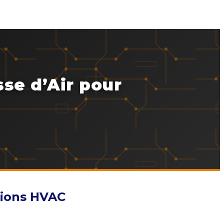
se d’Air pour
tions HVAC