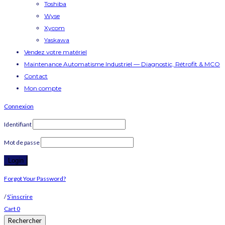
Toshiba
Wyse
Xycom
Yaskawa
Vendez votre matériel
Maintenance Automatisme Industriel — Diagnostic, Rétrofit & MCO
Contact
Mon compte
Connexion
Identifiant
Mot de passe
Forgot Your Password?
/
S’inscrire
Cart
0
Rechercher