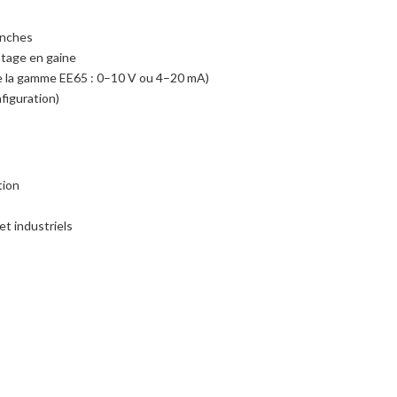
lanches
tage en gaine
de la gamme EE65 : 0–10 V ou 4–20 mA)
figuration)
tion
 et industriels