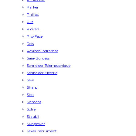
Parker
Philips
Pilz
Piovan
Pro-Face
Reis
Rexroth Indramat
Saia-Burgess
Schneider Telemecanique
Schneider Electric
Sew
Sharp
Sick
Siemens
Sofrel
Staubli
Sunpower
Texas Instrument