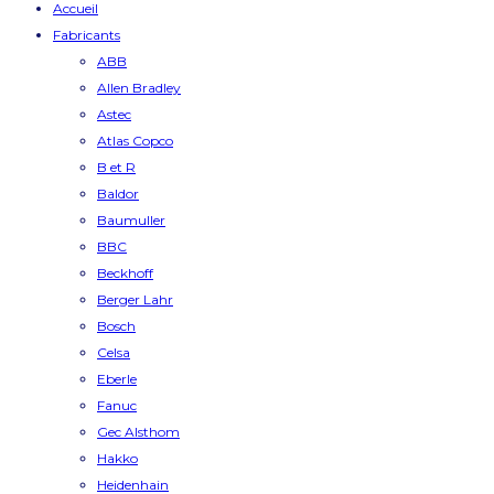
Accueil
Fabricants
ABB
Allen Bradley
Astec
Atlas Copco
B et R
Baldor
Baumuller
BBC
Beckhoff
Berger Lahr
Bosch
Celsa
Eberle
Fanuc
Gec Alsthom
Hakko
Heidenhain