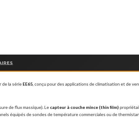
AIRES
 de la série
EE65
, conçu pour des applications de climatisation et de v
sure de flux massique). Le
capteur à couche mince (thin film)
propriétai
onnels équipés de sondes de température commerciales ou de thermista