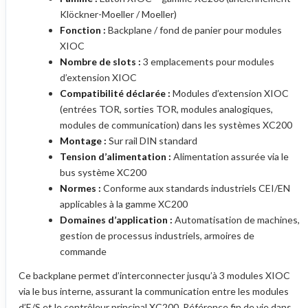
Klöckner-Moeller / Moeller)
Fonction :
Backplane / fond de panier pour modules
XIOC
Nombre de slots :
3 emplacements pour modules
d’extension XIOC
Compatibilité déclarée :
Modules d’extension XIOC
(entrées TOR, sorties TOR, modules analogiques,
modules de communication) dans les systèmes XC200
Montage :
Sur rail DIN standard
Tension d’alimentation :
Alimentation assurée via le
bus système XC200
Normes :
Conforme aux standards industriels CEI/EN
applicables à la gamme XC200
Domaines d’application :
Automatisation de machines,
gestion de processus industriels, armoires de
commande
Ce backplane permet d’interconnecter jusqu’à 3 modules XIOC
via le bus interne, assurant la communication entre les modules
d’E/S et le contrôleur principal XC200. Référence fin de vie dans