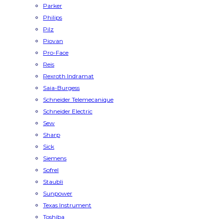
Parker
Philips
Pilz
Piovan
Pro-Face
Reis
Rexroth Indramat
Saia-Burgess
Schneider Telemecanique
Schneider Electric
Sew
Sharp
Sick
Siemens
Sofrel
Staubli
Sunpower
Texas Instrument
Toshiba