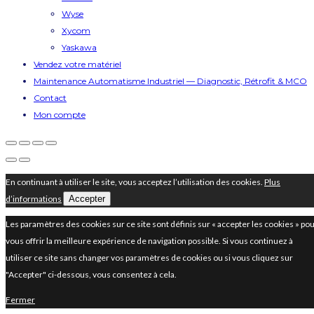
Wyse
Xycom
Yaskawa
Vendez votre matériel
Maintenance Automatisme Industriel — Diagnostic, Rétrofit & MCO
Contact
Mon compte
En continuant à utiliser le site, vous acceptez l’utilisation des cookies.
Plus
d’informations
Accepter
Les paramètres des cookies sur ce site sont définis sur « accepter les cookies » po
vous offrir la meilleure expérience de navigation possible. Si vous continuez à
utiliser ce site sans changer vos paramètres de cookies ou si vous cliquez sur
"Accepter" ci-dessous, vous consentez à cela.
Fermer