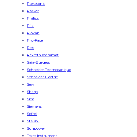
Panasonic
Parker
Philips
Pilz
Piovan
Pro-Face
Reis
Rexroth Indramat
Saia-Burgess
Schneider Telemecanique
Schneider Electric
Sew
Sharp
Sick
Siemens
Sofrel
Staubli
Sunpower
Texas Instrument