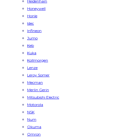
Heidenhain
Honeywell
Honle
Idec
Infineon
Jumo
Keb
Kuka
Kollmorgen
Lenze
Leroy Somer
Mecman
Merlin Gerin
Mitsubishi Electric
Motorola
NSK
Num
Okuma
Omron