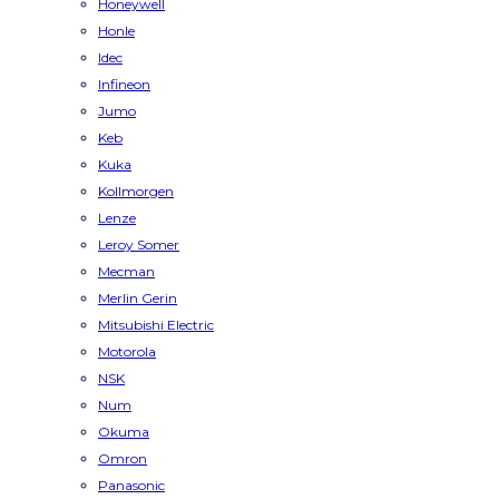
Honeywell
Honle
Idec
Infineon
Jumo
Keb
Kuka
Kollmorgen
Lenze
Leroy Somer
Mecman
Merlin Gerin
Mitsubishi Electric
Motorola
NSK
Num
Okuma
Omron
Panasonic