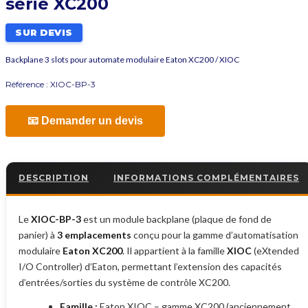
série XC200
SUR DEVIS
Backplane 3 slots pour automate modulaire Eaton XC200 / XIOC
Référence :
XIOC-BP-3
📧 Demander un devis
DESCRIPTION
INFORMATIONS COMPLÉMENTAIRES
Le
XIOC-BP-3
est un module backplane (plaque de fond de
panier) à
3 emplacements
conçu pour la gamme d’automatisation
modulaire
Eaton XC200
. Il appartient à la famille
XIOC
(eXtended
I/O Controller) d’Eaton, permettant l’extension des capacités
d’entrées/sorties du système de contrôle XC200.
Famille :
Eaton XIOC – gamme XC200 (anciennement