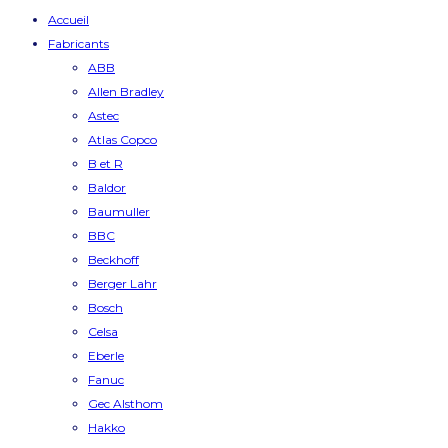
Accueil
Fabricants
ABB
Allen Bradley
Astec
Atlas Copco
B et R
Baldor
Baumuller
BBC
Beckhoff
Berger Lahr
Bosch
Celsa
Eberle
Fanuc
Gec Alsthom
Hakko