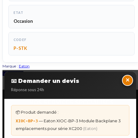
ETAT
Occasion
CODEF
P-STK
Marque :
Eaton
Back to Top
×
📧 Demander un devis
Réponse sous 24h
NOS SERVICES SPECIALISES
📦 Produit demandé :
DÉPANNAGE AUTOMATES
— Eaton XIOC-BP-3 Module Backplane 3
XIOC-BP-3
Dépannage Siemens S7
emplacements pour série XC200
(Eaton)
Dépannage Schneider Modicon