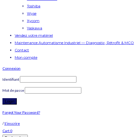
Toshiba
Wyse
Xycom
Yaskawa
Vendez votre matériel
Maintenance Automatisme Industriel — Diagnostic, Rétrofit & MCO
Contact
Mon compte
Connexion
Identifiant
Mot de passe
Forgot Your Password?
/
S’inscrire
Cart
0