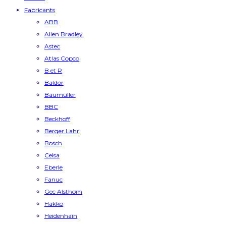
Fabricants
ABB
Allen Bradley
Astec
Atlas Copco
B et R
Baldor
Baumuller
BBC
Beckhoff
Berger Lahr
Bosch
Celsa
Eberle
Fanuc
Gec Alsthom
Hakko
Heidenhain