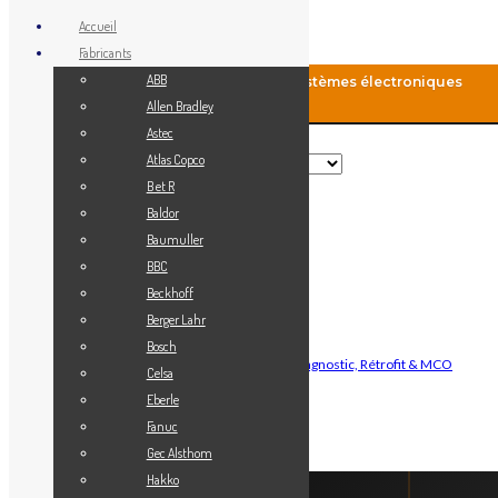
Accueil
Fabricants
ABB
MCO-Automation: Fourniture de systèmes électroniques
industriels
Allen Bradley
Astec
Rechercher
Atlas Copco
B et R
Baldor
Menu
Baumuller
Accueil
BBC
Blog
Beckhoff
Fabricants
Berger Lahr
Vendez votre matériel
Bosch
Maintenance Automatisme Industriel — Diagnostic, Rétrofit & MCO
Celsa
Contact
Eberle
Mon Compte
Fanuc
Gec Alsthom
Connexion
Hakko