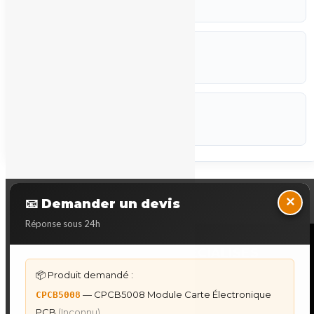
Inconnu
ETAT
Occasion
CODEF
P-STK
Marque :
Inconnu
Back to Top
×
📧 Demander un devis
Réponse sous 24h
NOS SERVICES SPECIALISES
📦 Produit demandé :
DÉPANNAGE AUTOMATES
— CPCB5008 Module Carte Électronique
CPCB5008
Dépannage Siemens S7
PCB
(Inconnu)