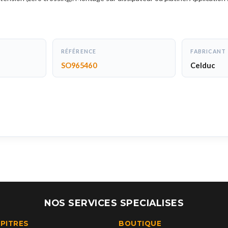
RÉFÉRENCE
FABRICANT
SO965460
Celduc
NOS SERVICES SPECIALISES
UPITRES
BOUTIQUE