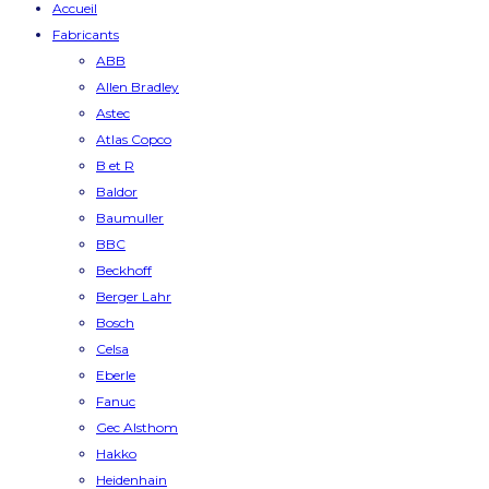
Accueil
Fabricants
ABB
Allen Bradley
Astec
Atlas Copco
B et R
Baldor
Baumuller
BBC
Beckhoff
Berger Lahr
Bosch
Celsa
Eberle
Fanuc
Gec Alsthom
Hakko
Heidenhain