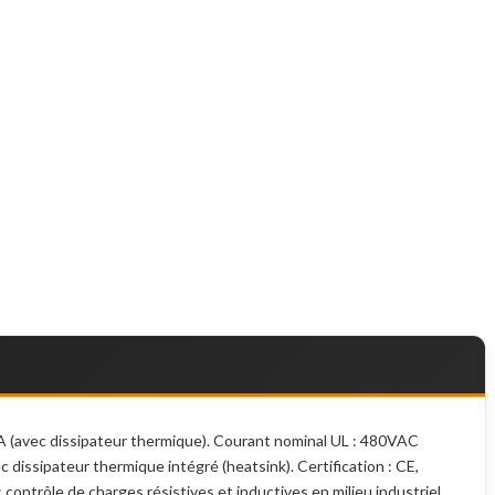
A (avec dissipateur thermique). Courant nominal UL : 480VAC
dissipateur thermique intégré (heatsink). Certification : CE,
contrôle de charges résistives et inductives en milieu industriel.