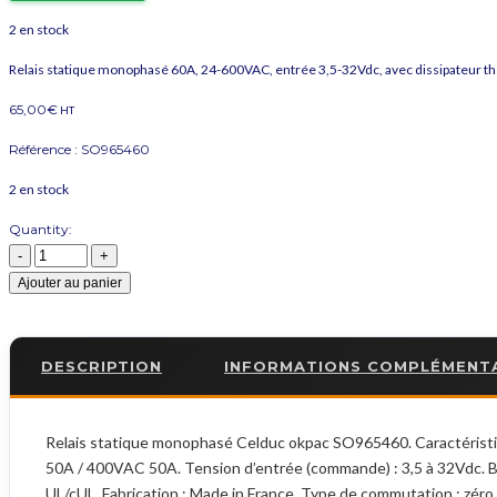
2 en stock
Relais statique monophasé 60A, 24-600VAC, entrée 3,5-32Vdc, avec dissipateur 
65,00
€
HT
Référence :
SO965460
2 en stock
Quantity:
Ajouter au panier
DESCRIPTION
INFORMATIONS COMPLÉMENT
Relais statique monophasé Celduc okpac SO965460. Caractéristiq
50A / 400VAC 50A. Tension d’entrée (commande) : 3,5 à 32Vdc. Bor
UL/cUL. Fabrication : Made in France. Type de commutation : zéro t