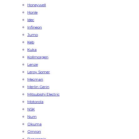
Honeywell
Honle
Idec
Infineon
Jumo
Keb
Kuka
Kollmorgen
Lenze
Leroy Somer
Mecman
Merlin Gerin
Mitsubishi Electric
Motorola
NSK
Num
Okuma
Omron
Panasonic