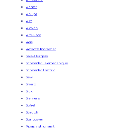
Parker
Philips
Pilz
Piovan
Pro-Face
Reis
Rexroth Indramat
Saia-Burgess
Schneider Telemecanique
Schneider Electric
Sew
Sharp
Sick
Siemens
Sofrel
Staubli
Sunpower
Texas Instrument