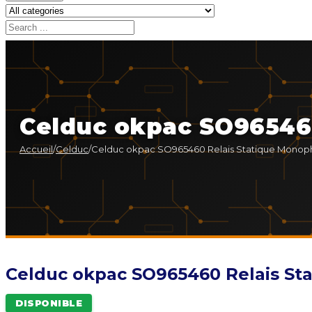
Celduc okpac SO96546
Accueil
/
Celduc
/
Celduc okpac SO965460 Relais Statique Monop
Celduc okpac SO965460 Relais St
DISPONIBLE