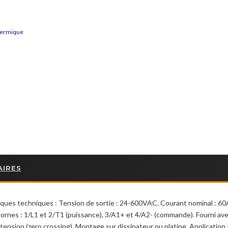
thermique
AIRES
ues techniques : Tension de sortie : 24-600VAC. Courant nominal : 60
nes : 1/L1 et 2/T1 (puissance), 3/A1+ et 4/A2- (commande). Fourni avec 
ension (zero crossing). Montage sur dissipateur ou platine. Application : 