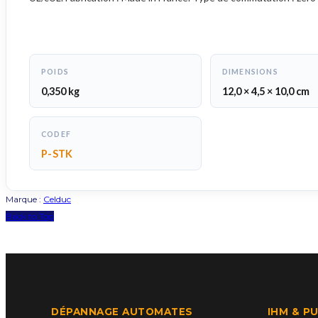
POIDS
DIMENSIONS
0,350 kg
12,0 × 4,5 × 10,0 cm
CODEF
P-STK
Marque :
Celduc
Back to Top
DÉPANNAGE AUTOMATES
IHM & P