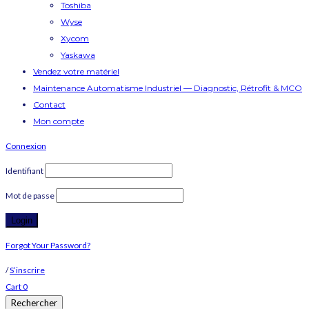
Toshiba
Wyse
Xycom
Yaskawa
Vendez votre matériel
Maintenance Automatisme Industriel — Diagnostic, Rétrofit & MCO
Contact
Mon compte
Connexion
Identifiant
Mot de passe
Forgot Your Password?
/
S’inscrire
Cart
0
Rechercher