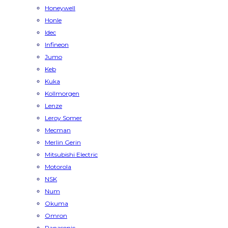
Honeywell
Honle
Idec
Infineon
Jumo
Keb
Kuka
Kollmorgen
Lenze
Leroy Somer
Mecman
Merlin Gerin
Mitsubishi Electric
Motorola
NSK
Num
Okuma
Omron
Panasonic