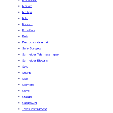
Parker
Philips
Pilz
Piovan
Pro-Face
Reis
Rexroth Indramat
Saia-Burgess
Schneider Telemecanique
Schneider Electric
Sew
Sharp
Sick
Siemens
Sofrel
Staubli
Sunpower
Texas Instrument