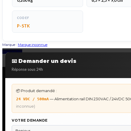
0,200 kg
6,5 × 2,5 × 9,0 cm
CODEF
P-STK
Marque :
Marque inconnue
Back to Top
📧 Demander un devis
Réponse sous 24h
📦 Produit demandé :
DÉPANNAGE AUTOMATES
IHM & P
— Alimentation rail DIN 230VAC / 24VDC 
24 VDC / 500mA
Dépannage Siemens S7
IHM Lauer
inconnue)
Dépannage Schneider Modicon
Programm
Dépannage Omron Sysmac
IHM Laue
VOTRE DEMANDE
Dépannage Mitsubishi Melsec
Maintenan
Dépannage ABB AC500
★
Recherc