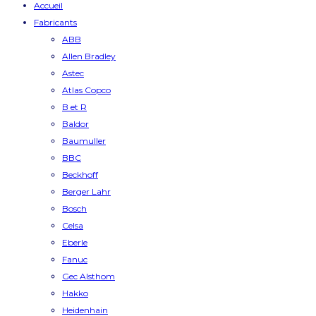
Accueil
Fabricants
ABB
Allen Bradley
Astec
Atlas Copco
B et R
Baldor
Baumuller
BBC
Beckhoff
Berger Lahr
Bosch
Celsa
Eberle
Fanuc
Gec Alsthom
Hakko
Heidenhain