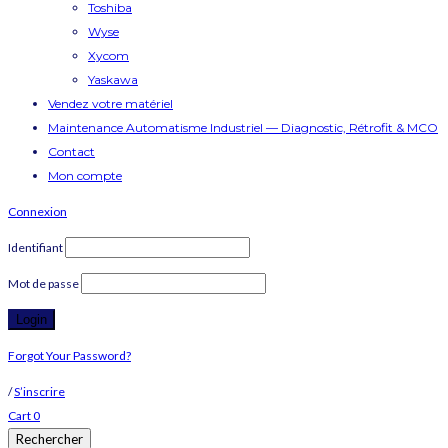
Toshiba
Wyse
Xycom
Yaskawa
Vendez votre matériel
Maintenance Automatisme Industriel — Diagnostic, Rétrofit & MCO
Contact
Mon compte
Connexion
Identifiant
Mot de passe
Forgot Your Password?
/
S’inscrire
Cart
0
Rechercher