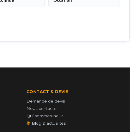
connue
Occasion
CONTACT & DEVIS
Demande de devis
Nous contacter
Qui sommes-nous
📚
Blog & actualités