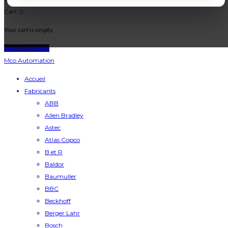
Cart
0
Your cart is empty.
Return to Shop
Mco Automation
Accueil
Fabricants
ABB
Allen Bradley
Astec
Atlas Copco
B et R
Baldor
Baumuller
BBC
Beckhoff
Berger Lahr
Bosch