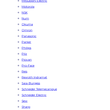
Mitsubishi Electric
Motorola
NSK
Num
Okuma
Omron
Panasonic
Parker
Philips
Pilz
Piovan
Pro-Face
Reis
Rexroth Indramat
Saia-Burgess
Schneider Telemecanique
Schneider Electric
Sew
Sharp