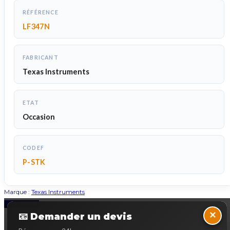
RÉFÉRENCE
LF347N
FABRICANT
Texas Instruments
ETAT
Occasion
CODEF
P-STK
Marque :
Texas Instruments
Back to Top
×
📧 Demander un devis