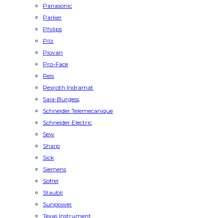
Panasonic
Parker
Philips
Pilz
Piovan
Pro-Face
Reis
Rexroth Indramat
Saia-Burgess
Schneider Telemecanique
Schneider Electric
Sew
Sharp
Sick
Siemens
Sofrel
Staubli
Sunpower
Texas Instrument