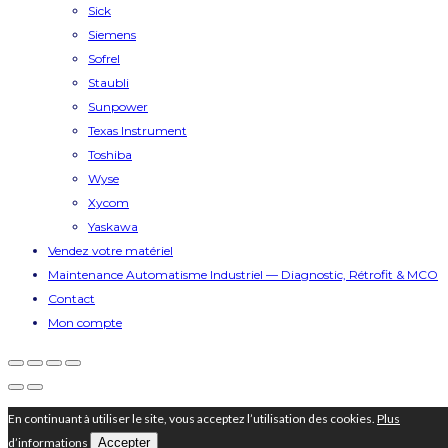
Sick
Siemens
Sofrel
Staubli
Sunpower
Texas Instrument
Toshiba
Wyse
Xycom
Yaskawa
Vendez votre matériel
Maintenance Automatisme Industriel — Diagnostic, Rétrofit & MCO
Contact
Mon compte
En continuant à utiliser le site, vous acceptez l’utilisation des cookies.
Plus
d’informations
Accepter