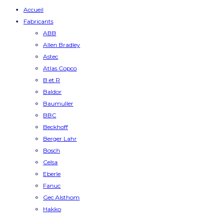
Accueil
Fabricants
ABB
Allen Bradley
Astec
Atlas Copco
B et R
Baldor
Baumuller
BBC
Beckhoff
Berger Lahr
Bosch
Celsa
Eberle
Fanuc
Gec Alsthom
Hakko