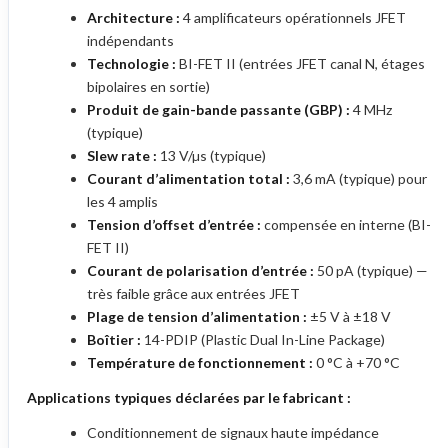
Architecture :
4 amplificateurs opérationnels JFET
indépendants
Technologie :
BI-FET II (entrées JFET canal N, étages
bipolaires en sortie)
Produit de gain-bande passante (GBP) :
4 MHz
(typique)
Slew rate :
13 V/µs (typique)
Courant d’alimentation total :
3,6 mA (typique) pour
les 4 amplis
Tension d’offset d’entrée :
compensée en interne (BI-
FET II)
Courant de polarisation d’entrée :
50 pA (typique) —
très faible grâce aux entrées JFET
Plage de tension d’alimentation :
±5 V à ±18 V
Boîtier :
14-PDIP (Plastic Dual In-Line Package)
Température de fonctionnement :
0 °C à +70 °C
Applications typiques déclarées par le fabricant :
Conditionnement de signaux haute impédance