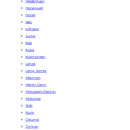
Heidenhain
Honeywell
Honle
Idec
Infineon
Jumo
Keb
Kuka
Kollmorgen
Lenze
Leroy Somer
Mecman
Merlin Gerin
Mitsubishi Electric
Motorola
NSK
Num
Okuma
Omron