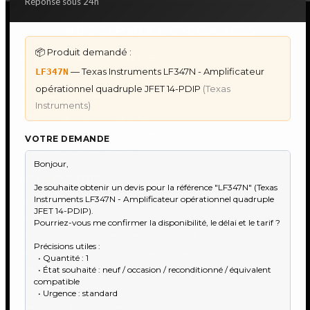
Réponse sous 24h
NOS SERVICES SPECIALISES
📦 Produit demandé :
DÉPANNAGE AUTOMATES
— Texas Instruments LF347N - Amplificateur
LF347N
Dépannage Siemens S7
opérationnel quadruple JFET 14-PDIP
(Texas
Dépannage Schneider Modicon
Instruments)
Dépannage Omron Sysmac
Dépannage Mitsubishi Melsec
VOTRE DEMANDE
Dépannage ABB AC500
IHM & PUPITRES
IHM Lauer PCS — Récupération Programme
IHM Lauer GAME & PCS — Programme
Maintenance Automatisme Industriel
★
Recherche & Sourcing piéce rare
●
Toulouse & Sud-Ouest
●
Réparation IHM & tactile
●
Audit de parc industriel