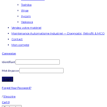
Toshiba
Wyse
Xycom
Yaskawa
Vendez votre matériel
Maintenance Automatisme Industriel — Diagnostic, Rétrofit & MCO
Contact
Mon compte
Connexion
Identifiant
Mot de passe
Forgot Your Password?
/
S’inscrire
Cart
0