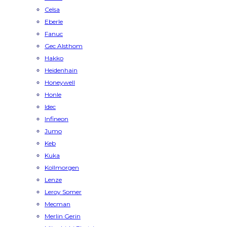
Celsa
Eberle
Fanuc
Gec Alsthom
Hakko
Heidenhain
Honeywell
Honle
Idec
Infineon
Jumo
Keb
Kuka
Kollmorgen
Lenze
Leroy Somer
Mecman
Merlin Gerin