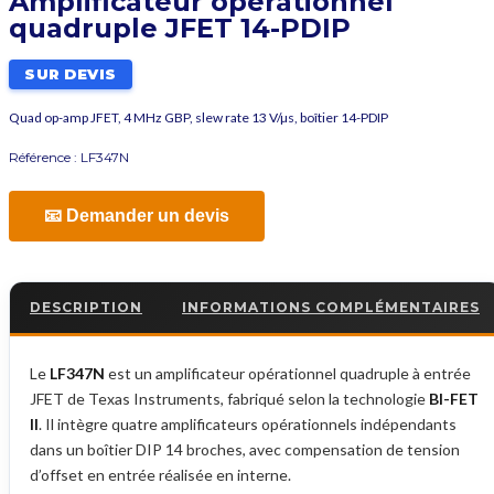
Amplificateur opérationnel
quadruple JFET 14-PDIP
SUR DEVIS
Quad op-amp JFET, 4 MHz GBP, slew rate 13 V/µs, boîtier 14-PDIP
Référence :
LF347N
📧 Demander un devis
DESCRIPTION
INFORMATIONS COMPLÉMENTAIRES
Le
LF347N
est un amplificateur opérationnel quadruple à entrée
JFET de Texas Instruments, fabriqué selon la technologie
BI-FET
II
. Il intègre quatre amplificateurs opérationnels indépendants
dans un boîtier DIP 14 broches, avec compensation de tension
d’offset en entrée réalisée en interne.