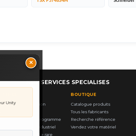
TSX P574634M
Schneider 
×
NOS SERVICES SPECIALISES
UPITRES
BOUTIQUE
ur Unity
 PCS — Récupération
Catalogue produits
e
Tous les fabricants
r GAME & PCS — Programme
Recherche référence
ce Automatisme Industriel
Vendez votre matériel
he & Sourcing piéce rare