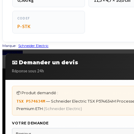
0,560 kg
11,5 × 4,7 × 10,0 cm
CODEF
P-STK
Marque :
Schneider Electric
Back to Top
📧 Demander un devis
Réponse sous 24h
📦 Produit demandé :
DÉPANNAGE AUTOMATES
IHM & P
— Schneider Electric TSX P574634M Processe
TSX P574634M
Dépannage Siemens S7
IHM Lauer
Premium ETH
(Schneider Electric)
Dépannage Schneider Modicon
Programm
Dépannage Omron Sysmac
IHM Laue
VOTRE DEMANDE
Dépannage Mitsubishi Melsec
Maintenan
Dépannage ABB AC500
★
Recherc