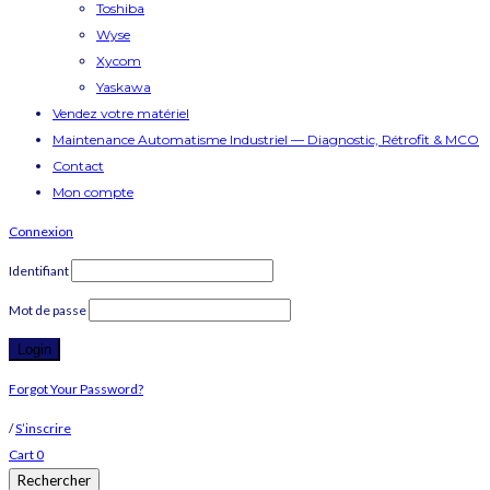
Toshiba
Wyse
Xycom
Yaskawa
Vendez votre matériel
Maintenance Automatisme Industriel — Diagnostic, Rétrofit & MCO
Contact
Mon compte
Connexion
Identifiant
Mot de passe
Forgot Your Password?
/
S’inscrire
Cart
0
Rechercher