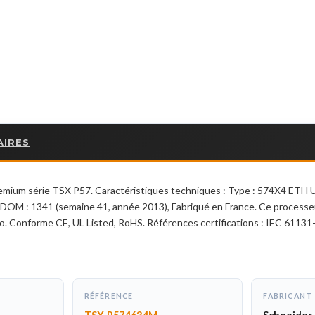
AIRES
ium série TSX P57. Caractéristiques techniques : Type : 574X4 ETH UN
4, DOM : 1341 (semaine 41, année 2013), Fabriqué en France. Ce processe
ro. Conforme CE, UL Listed, RoHS. Références certifications : IEC 61131-
RÉFÉRENCE
FABRICANT