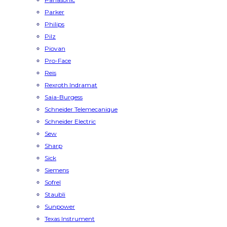
Parker
Philips
Pilz
Piovan
Pro-Face
Reis
Rexroth Indramat
Saia-Burgess
Schneider Telemecanique
Schneider Electric
Sew
Sharp
Sick
Siemens
Sofrel
Staubli
Sunpower
Texas Instrument