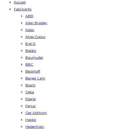
Accueil
Fabricants
ABB
Allen Bradley
Astec
Atlas Copco
B et R
Baldor
Baumuller
BBC
Beckhoff
Berger Lahr
Bosch
Celsa
Eberle
Fanuc
Gec Alsthom
Hakko
Heidenhain