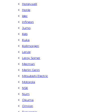
Honeywell
Honle
Idec
Infineon
Jumo
Keb
Kuka
Kollmorgen
Lenze
Leroy Somer
Mecman
Merlin Gerin
Mitsubishi Electric
Motorola
NSK
Num
Okuma
Omron
Panasonic