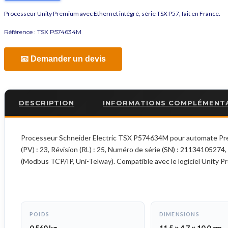
Processeur Unity Premium avec Ethernet intégré, série TSX P57, fait en France.
Référence :
TSX P574634M
📧 Demander un devis
DESCRIPTION
INFORMATIONS COMPLÉMENT
Processeur Schneider Electric TSX P574634M pour automate Prem
(PV) : 23, Révision (RL) : 25, Numéro de série (SN) : 2113410527
(Modbus TCP/IP, Uni-Telway). Compatible avec le logiciel Unity P
POIDS
DIMENSIONS