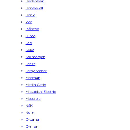
Heidenhain
Honeywell
Honle
Idec
Infineon
Jumo
Keb
Kuka
Kollmorgen
Lenze
Leroy Somer
Mecman
Merlin Gerin
Mitsubishi Electric
Motorola
NSK
Num
Okuma
Omron