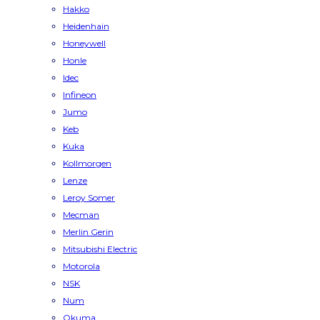
Hakko
Heidenhain
Honeywell
Honle
Idec
Infineon
Jumo
Keb
Kuka
Kollmorgen
Lenze
Leroy Somer
Mecman
Merlin Gerin
Mitsubishi Electric
Motorola
NSK
Num
Okuma