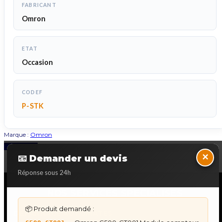
FABRICANT
Omron
ETAT
Occasion
CODEF
P-STK
Marque :
Omron
Back to Top
×
📧 Demander un devis
Réponse sous 24h
NOS SERVICES SPECIALISES
📦 Produit demandé :
DÉPANNAGE AUTOMATES