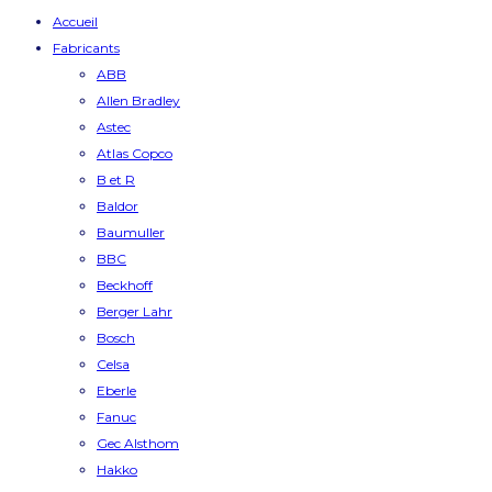
Accueil
Fabricants
ABB
Allen Bradley
Astec
Atlas Copco
B et R
Baldor
Baumuller
BBC
Beckhoff
Berger Lahr
Bosch
Celsa
Eberle
Fanuc
Gec Alsthom
Hakko