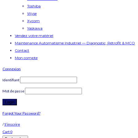
Toshiba
Wyse
Xycom
Yaskawa
Vendez votre matériel
Maintenance Automatisme Industriel — Diagnostic, Rétrofit & MCO
Contact
Mon compte
Connexion
Identifiant
Mot de passe
Forgot Your Password?
/
S’inscrire
Cart
0