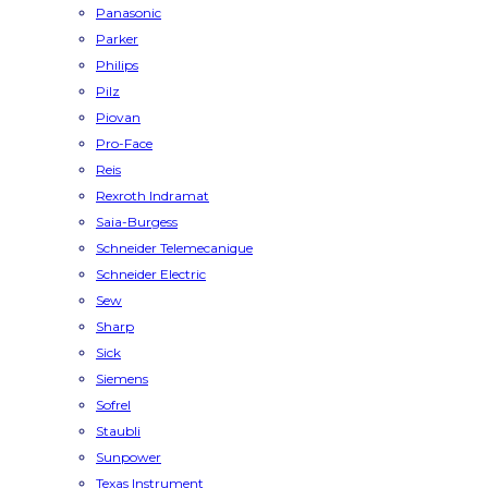
Panasonic
Parker
Philips
Pilz
Piovan
Pro-Face
Reis
Rexroth Indramat
Saia-Burgess
Schneider Telemecanique
Schneider Electric
Sew
Sharp
Sick
Siemens
Sofrel
Staubli
Sunpower
Texas Instrument