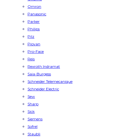
Omron
Panasonic
Parker
Philips
Pilz
Piovan
Pro-Face
Reis
Rexroth Indramat
Saia-Burgess
Schneider Telemecanique
Schneider Electric
Sew
Sharp
Sick
Siemens
Sofrel
Staubli