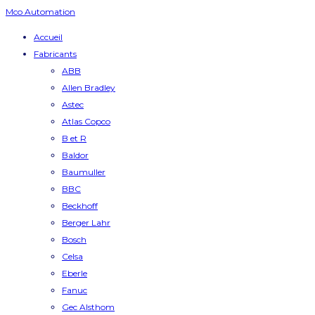
Mco Automation
Accueil
Fabricants
ABB
Allen Bradley
Astec
Atlas Copco
B et R
Baldor
Baumuller
BBC
Beckhoff
Berger Lahr
Bosch
Celsa
Eberle
Fanuc
Gec Alsthom