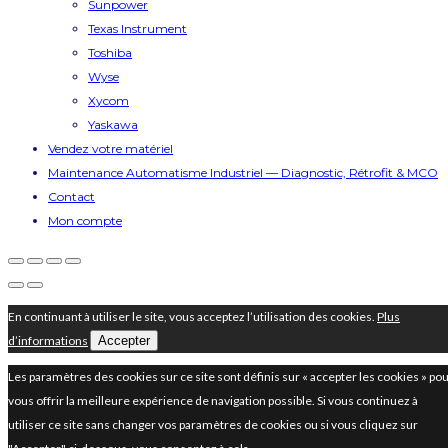
Sunpower
Texas Instrument
Toshiba
Wyse
Xycom
Yaskawa
Vendez votre matériel
Maintenance Automatisme Industriel — Diagnostic, Rétrofit & MCO
Contact
Mon compte
En continuant à utiliser le site, vous acceptez l’utilisation des cookies.
Plus
d’informations
Accepter
Les paramètres des cookies sur ce site sont définis sur « accepter les cookies » po
vous offrir la meilleure expérience de navigation possible. Si vous continuez à
utiliser ce site sans changer vos paramètres de cookies ou si vous cliquez sur