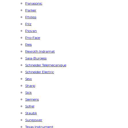
Panasonic
Parker
Philips
Pilz
Piovan
Pro-Face
Reis
Rexroth Indramat
Saia-Burgess
Schneider Telemecanique
Schneider Electric
Sew
Sharp
Sick
Siemens
Sofrel
Staubli
Sunpower
Texas Instrument