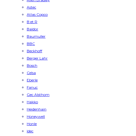
Astec
Atlas Copco
B et R
Baldor
Baumuller
BBC
Beckhoff
Berger Lahr
Bosch
Celsa
Eberle
Fanuc
Gec Alsthom
Hakko
Heidenhain
Honeywell
Honle
Idec