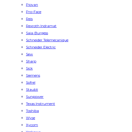
Piovan
Pro-Face
Reis
Rexroth Indramat
Saia-Burgess
Schneider Telemecanique
Schneider Electric
Sew
Sharp
Sick
Siemens
Sofrel
Staubli
Sunpower
Texas Instrument
Toshiba
Wyse
Xycom
Yaskawa