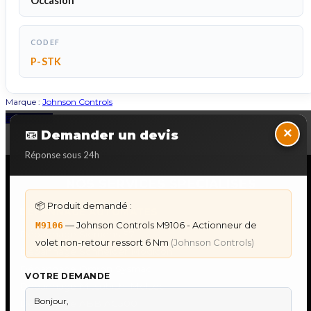
Occasion
CODEF
P-STK
Marque :
Johnson Controls
Back to Top
×
📧 Demander un devis
Réponse sous 24h
NOS SERVICES SPECIALISES
📦 Produit demandé :
DÉPANNAGE AUTOMATES
— Johnson Controls M9106 - Actionneur de
M9106
Dépannage Siemens S7
volet non-retour ressort 6 Nm
(Johnson Controls)
Dépannage Schneider Modicon
Dépannage Omron Sysmac
VOTRE DEMANDE
Dépannage Mitsubishi Melsec
Dépannage ABB AC500