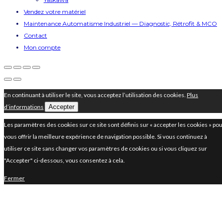
Vendez votre matériel
Maintenance Automatisme Industriel — Diagnostic, Rétrofit & MCO
Contact
Mon compte
En continuant à utiliser le site, vous acceptez l’utilisation des cookies.
Plus
d’informations
Accepter
Les paramètres des cookies sur ce site sont définis sur « accepter les cookies » po
vous offrir la meilleure expérience de navigation possible. Si vous continuez à
utiliser ce site sans changer vos paramètres de cookies ou si vous cliquez sur
"Accepter" ci-dessous, vous consentez à cela.
Fermer