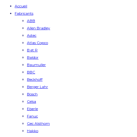
Accueil
Fabricants
ABB
Allen Bradley
Astec
Atlas Copco
B et R
Baldor
Baumuller
BBC
Beckhoff
Berger Lahr
Bosch
Celsa
Eberle
Fanuc
Gec Alsthom
Hakko