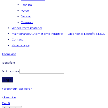
Toshiba
Wyse
Xycom
Yaskawa
Vendez votre matériel
Maintenance Automatisme Industriel — Diagnostic, Rétrofit & MCO
Contact
Mon compte
Connexion
Identifiant
Mot de passe
Forgot Your Password?
/
S’inscrire
Cart
0