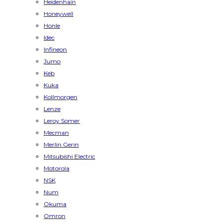
Heidenhain
Honeywell
Honle
Idec
Infineon
Jumo
Keb
Kuka
Kollmorgen
Lenze
Leroy Somer
Mecman
Merlin Gerin
Mitsubishi Electric
Motorola
NSK
Num
Okuma
Omron