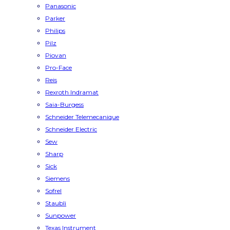
Panasonic
Parker
Philips
Pilz
Piovan
Pro-Face
Reis
Rexroth Indramat
Saia-Burgess
Schneider Telemecanique
Schneider Electric
Sew
Sharp
Sick
Siemens
Sofrel
Staubli
Sunpower
Texas Instrument