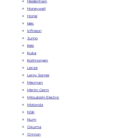
Heidenhain
Honeywell
Honle
Idec
Infineon
Jumo
Keb
Kuka
Kollmorgen
Lenze
Leroy Somer
Mecman
Merlin Gerin
Mitsubishi Electric
Motorola
NSK
Num
Okuma
Omron