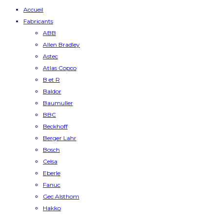
Accueil
Fabricants
ABB
Allen Bradley
Astec
Atlas Copco
B et R
Baldor
Baumuller
BBC
Beckhoff
Berger Lahr
Bosch
Celsa
Eberle
Fanuc
Gec Alsthom
Hakko