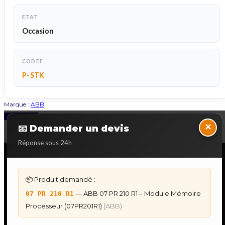
ETAT
Occasion
CODEF
P-STK
Marque :
ABB
Back to Top
×
📧 Demander un devis
Réponse sous 24h
NOS SERVICES SPECIALISES
📦 Produit demandé :
DÉPANNAGE AUTOMATES
— ABB 07 PR 210 R1 – Module Mémoire
07 PR 210 R1
Dépannage Siemens S7
Processeur (07PR201R1)
(ABB)
Dépannage Schneider Modicon