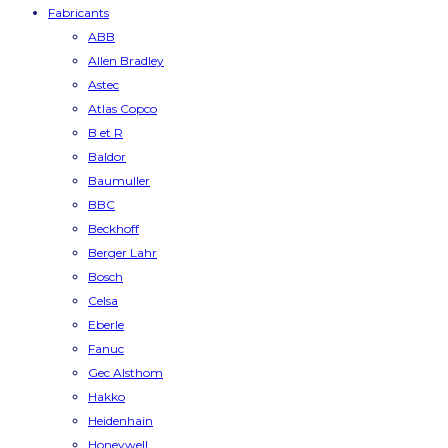
Fabricants
ABB
Allen Bradley
Astec
Atlas Copco
B et R
Baldor
Baumuller
BBC
Beckhoff
Berger Lahr
Bosch
Celsa
Eberle
Fanuc
Gec Alsthom
Hakko
Heidenhain
Honeywell