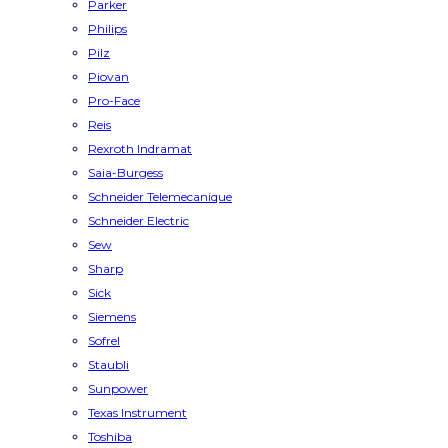
Parker
Philips
Pilz
Piovan
Pro-Face
Reis
Rexroth Indramat
Saia-Burgess
Schneider Telemecanique
Schneider Electric
Sew
Sharp
Sick
Siemens
Sofrel
Staubli
Sunpower
Texas Instrument
Toshiba