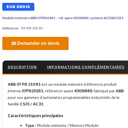
SUR DEVIS
Module mémoire ABB 07PR201R1 – réf. spare 4303I840, système AC500/CS31
Référence :
07 PR 210 R1
📧 Demander un devis
DESCRIPTION
INFORMATIONS COMPLÉMENTAIRES
ABB 07 PR 210 R1
est un module mémoire (référence produit
interne
07PR201R1
, référence spare
4303I840
) fabriqué par
ABB
pour ses gammes d’automates programmables industriels de la
famille
CS31 / AC31
.
Caractéristiques principales
Type :
Module mémoire / Memory Module