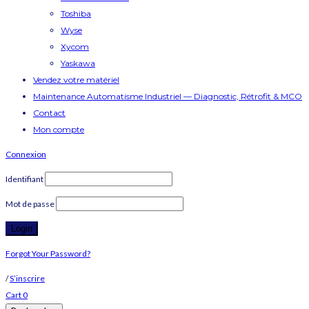
Toshiba
Wyse
Xycom
Yaskawa
Vendez votre matériel
Maintenance Automatisme Industriel — Diagnostic, Rétrofit & MCO
Contact
Mon compte
Connexion
Identifiant
Mot de passe
Forgot Your Password?
/
S’inscrire
Cart
0