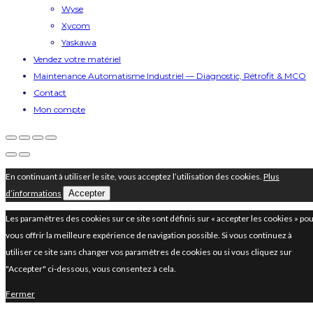
Wyse
Xycom
Yaskawa
Vendez votre matériel
Maintenance Automatisme Industriel — Diagnostic, Rétrofit & MCO
Contact
Mon compte
En continuant à utiliser le site, vous acceptez l’utilisation des cookies.
Plus
d’informations
Accepter
Les paramètres des cookies sur ce site sont définis sur « accepter les cookies » po
vous offrir la meilleure expérience de navigation possible. Si vous continuez à
utiliser ce site sans changer vos paramètres de cookies ou si vous cliquez sur
"Accepter" ci-dessous, vous consentez à cela.
Fermer